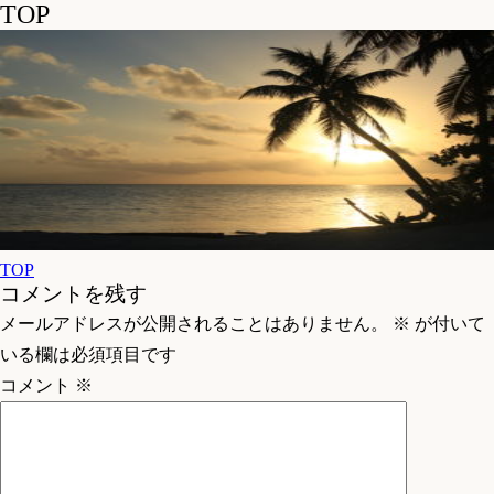
TOP
TOP
投
コメントを残す
稿
メールアドレスが公開されることはありません。
※
が付いて
ナ
いる欄は必須項目です
ビ
コメント
※
ゲ
ー
シ